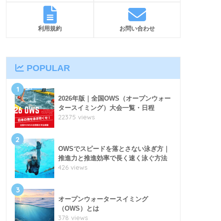
利用規約
お問い合わせ
POPULAR
1
2026年版｜全国OWS（オープンウォー
タースイミング）大会一覧・日程
22375 views
2
OWSでスピードを落とさない泳ぎ方｜
推進力と推進効率で長く速く泳ぐ方法
426 views
3
オープンウォータースイミング
（OWS）とは
378 views